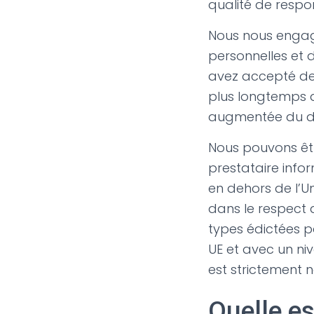
qualité de respo
Nous nous engage
personnelles et d
avez accepté de 
plus longtemps q
augmentée du déla
Nous pouvons êtr
prestataire info
en dehors de l’U
dans le respect 
types édictées p
UE et avec un ni
est strictement n
Quelle es