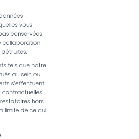
s données
squelles vous
 pas conservées
e collaboration
détruites.
ts tels que notre
tués au sein ou
rts s’effectuent
s contractuelles
restataires hors
 limite de ce qui
?