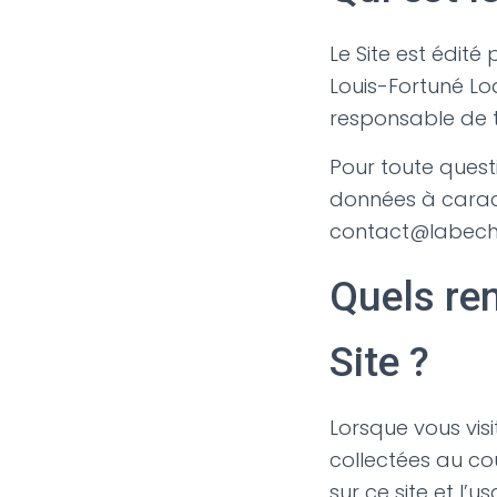
Le Site est édité
Louis-Fortuné Lo
responsable de t
Pour toute quest
données à caract
contact@labechi
Quels re
Site ?
Lorsque vous vis
collectées au co
sur ce site et l’