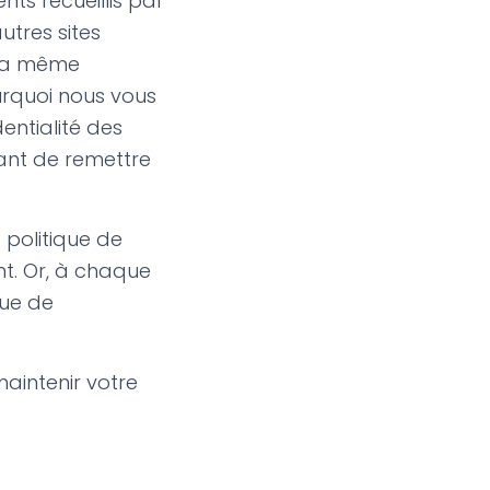
nts recueillis par
utres sites
 la même
urquoi nous vous
ntialité des
vant de remettre
 politique de
nt. Or, à chaque
que de
maintenir votre