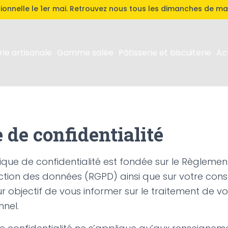
onnelle le 1er mai. Retrouvez nous tous les dimanches de ma
ie artisanale
Gamme salée
Pâtisserie et biscuiterie
Ac
e de confidentialité
tique de confidentialité est fondée sur le Règlemen
tection des données (RGPD) ainsi que sur votre co
our objectif de vous informer sur le traitement de 
nel.