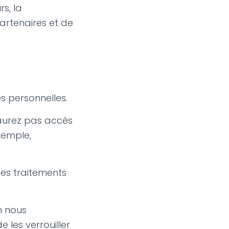
s, la
partenaires et de
s personnelles.
’aurez pas accès
xemple,
des traitements
n nous
e les verrouiller