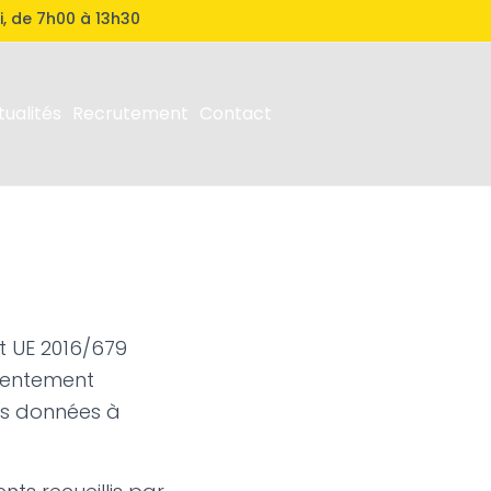
i, de 7h00 à 13h30
tualités
Recrutement
Contact
t UE 2016/679
nsentement
vos données à