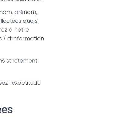
s nom, prénom,
lectées que si
rez à notre
 / d’information
ns strictement
ez l’exactitude
ées