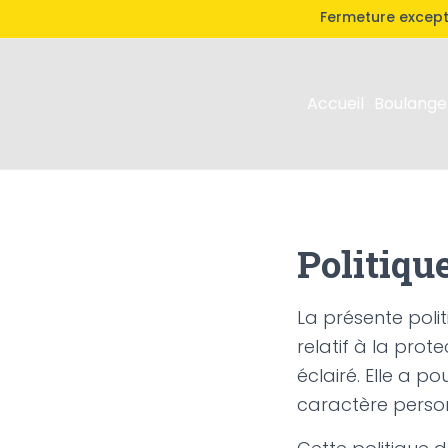
Fermeture excepti
Accueil
Boulanger
Politiqu
La présente poli
relatif à la pro
éclairé. Elle a p
caractère person