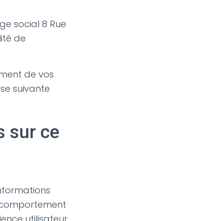
ège social 8 Rue
ité de
tement de vos
se suivante
s sur ce
informations
re comportement
ence utilisateur.